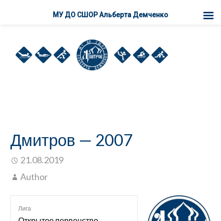
МУ ДО СШОР Альберта Демченко
П
е
р
е
й
т
и
к
к
Дмитров — 2007
о
н
21.08.2019
т
Author
е
н
т
Лига
у
Открытое первенство