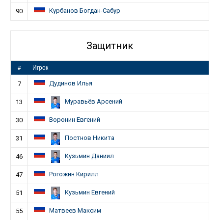
Курбанов Богдан-Сабур
90
Защитник
#
Игрок
Дудинов Илья
7
Муравьёв Арсений
13
Воронин Евгений
30
Постнов Никита
31
Кузьмин Даниил
46
Рогожин Кирилл
47
Кузьмин Евгений
51
Матвеев Максим
55