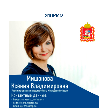
УпПРМО