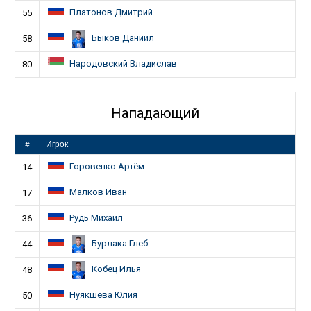
Платонов Дмитрий
55
Быков Даниил
58
Народовский Владислав
80
Нападающий
#
Игрок
Горовенко Артём
14
Малков Иван
17
Рудь Михаил
36
Бурлака Глеб
44
Кобец Илья
48
Нуякшева Юлия
50