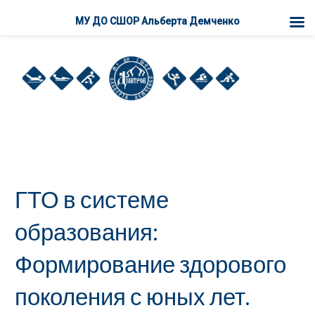
МУ ДО СШОР Альберта Демченко
П
е
р
е
й
т
и
к
к
ГТО в системе
о
н
образования:
т
е
Формирование здорового
н
поколения с юных лет.
т
у