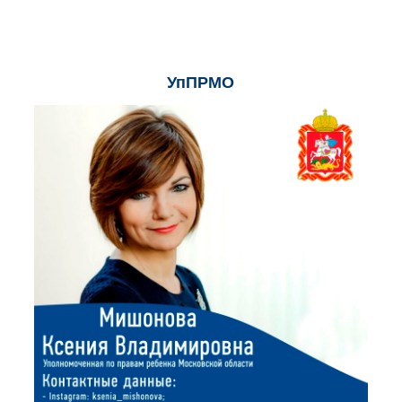
УпПРМО